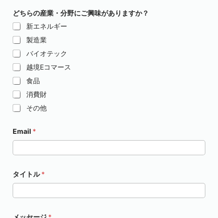
どちらの産業・分野にご興味がありますか？
新エネルギー
製造業
バイオテック
越境Eコマース
食品
消費財
その他
タ
Email
*
イ
ト
ル
タ
イ
ト
タイトル
*
ル
*
メッセージ
*