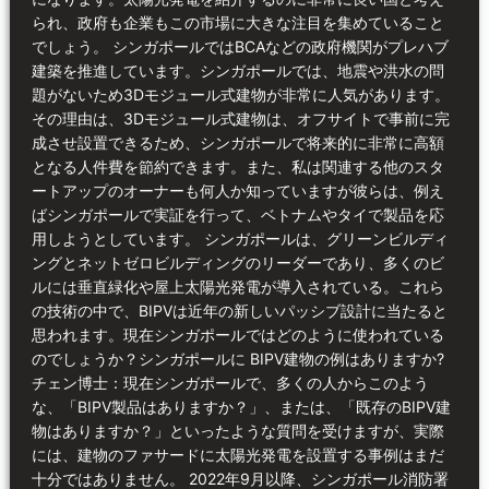
られ、政府も企業もこの市場に大きな注目を集めていること
でしょう。 シンガポールではBCAなどの政府機関がプレハブ
建築を推進しています。シンガポールでは、地震や洪水の問
題がないため3Dモジュール式建物が非常に人気があります。
その理由は、3Dモジュール式建物は、オフサイトで事前に完
成させ設置できるため、シンガポールで将来的に非常に高額
となる人件費を節約できます。また、私は関連する他のスタ
ートアップのオーナーも何人か知っていますが彼らは、例え
ばシンガポールで実証を行って、ベトナムやタイで製品を応
用しようとしています。 シンガポールは、グリーンビルディ
ングとネットゼロビルディングのリーダーであり、多くのビ
ルには垂直緑化や屋上太陽光発電が導入されている。これら
の技術の中で、BIPVは近年の新しいパッシブ設計に当たると
思われます。現在シンガポールではどのように使われている
のでしょうか？シンガポールに BIPV建物の例はありますか?
チェン博士：現在シンガポールで、多くの人からこのよう
な、「BIPV製品はありますか？」、または、「既存のBIPV建
物はありますか？」といったような質問を受けますが、実際
には、建物のファサードに太陽光発電を設置する事例はまだ
十分ではありません。 2022年9月以降、シンガポール消防署