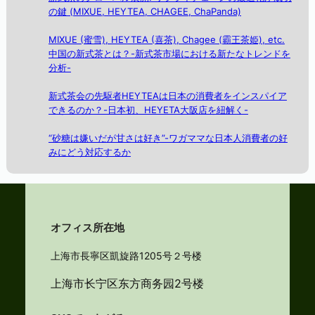
の鍵 (MIXUE, HEYTEA, CHAGEE, ChaPanda)
MIXUE (蜜雪), HEYTEA (喜茶), Chagee (霸王茶姫), etc.
中国の新式茶とは？-新式茶市場における新たなトレンドを
分析-
新式茶会の先駆者HEYTEAは日本の消費者をインスパイア
できるのか？-日本初、HEYETA大阪店を紐解く-
“砂糖は嫌いだが甘さは好き”-ワガママな日本人消費者の好
みにどう対応するか
オフィス所在地
上海市長寧区凱旋路1205号２号楼
上海市长宁区东方商务园2号楼