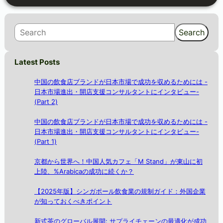
S
Search
e
a
Latest Posts
r
c
中国の飲食店ブランドが日本市場で成功を収めるためには -
h
日本市場進出・開店支援コンサルタントにインタビュー-
(Part 2)
中国の飲食店ブランドが日本市場で成功を収めるためには -
日本市場進出・開店支援コンサルタントにインタビュー-
(Part 1)
京都から世界へ！中国人気カフェ「M Stand」が東山に初
上陸、%Arabicaの成功に続くか？
【2025年版】シンガポール飲食業の規制ガイド：外国企業
が知っておくべきポイント
新式茶のグローバル展開: サプライチェーンの最適化が成功