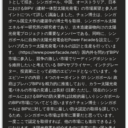
トとして招き、シンガポール、中国、オーストラリア、日本
におけるBIPV（建材一体型太陽光発電）の市場展望と参入ポ
イントについて詳しく議論しました。チェン博士は、シンガ
ポール国立大学の建築学の博士号を取得、シンガポール太陽
エネルギー研究所の研究者であり、古木造建築物向けの太陽
光発電プロジェクトの重要なメンバーである。同時に、シン
ガポールに自身の太陽光発電会社Power Facadeを設立し、プ
レハブ式カラー太陽光発電パネルの設計と生産を行っていま
す。（https://www.powerfacade.net/）国内外を問わずBIPV
市場に参入し、競争の激しい市場でリーディングポジション
を維持したいと考えている BIPVサプライヤー、インテグレー
ター、投資家にとって必聴のエピソードとなっています。 今
エピソードの内容：４つのキーポイント 01 シンガポール: 政
府はプレハブBIPVを精力的に推進しており、カラー太陽光発
電パネルの市場の見通しは良好 (注釈: ただし、現在のシンガ
ポールにおけるBIPVの防火要件は比較的厳しい) シンガポール
のBIPV市場についてどう思いますか? チェン博士：シンガポ
ールは BIPVに対して非常に厳しい防火認定の取得を課してい
るため、シンガポール市場は非常に重要だと思っています。
一度ここで認定を取得すれば、他の市場にも進出できるよう
になります。太陽光発電を紹介するのに非常に良い国と考え