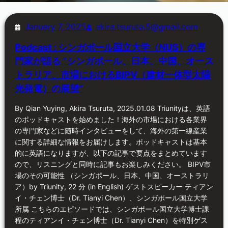
January 7, 2025
akira.tsuruta.5@gmail.com
Podcast : シンガポール国立大学（NUS）の専
門家が語る “シンガポール、日本、中国、オース
トラリア、市場におけるBIPV（建材一体型太陽
光発電）の展望”
By Qian Yuying, Akira Tsuruta, 2025.01.08 Triunityは、英語
のポッドキャストを始めました！海外の市場における各業界
の専門家などに随時インタビューをして、海外の第一線産業
に関する詳細な情報をお届けします。ポッドキャストは基本
的に英語になりますが、以下の記事で要点をまとめています
ので、リスニングと同時に記事もお楽しみください。 BIPV市
場のその可能性 （シンガポール、日本、中国、オーストラリ
ア）by Triunity, 22 分 (in English) ゲストスピーカー ティアン
イ・チェン博士（Dr. Tianyi Chen）、シンガポール国立大学
所属 こちらのエピソードでは、シンガポール国立大学博士課
程のティアンイ・チェン博士（Dr. Tianyi Chen）を特別ゲス