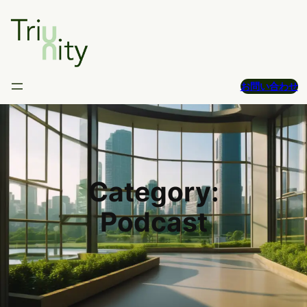
Skip
to
content
お問い合わせ
Category:
Podcast