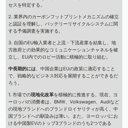
セスを特定する。
2. 業界内のカーボンフットプリントメカニズムの確立
と認証を理解し、バッテリーリサイクルシステムに関
する予備調査を実施する。
3. 自国のEU輸入業者と上流・下流産業を結集し、地
方政府との効果的なコミュニケーションチャネルを確
立し、EU内でのロビー活動に積極的に取り組む。
中長期的には
、中国企業はEUの政策に適応すること
で、戦略的なビジネス対応を展開することができるだ
ろう。
1. 市場での
現地化改革
を積極的に推進する。現在、ヨ
ーロッパの消費者は、BMW、Volkswagen、Audiなど
の現地ブランドへのブランドロイヤリティが高く、中
国ブランドへの馴染みは薄い。また、ヨーロッパにお
ける中国製EVのトップ3ブランドのうち2つである