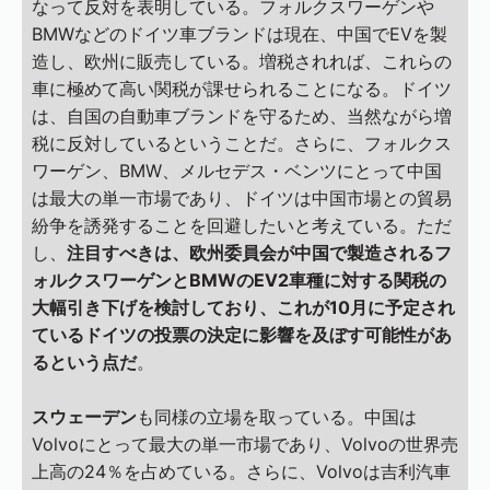
なって反対を表明している。フォルクスワーゲンや
BMWなどのドイツ車ブランドは現在、中国でEVを製
造し、欧州に販売している。増税されれば、これらの
車に極めて高い関税が課せられることになる。ドイツ
は、自国の自動車ブランドを守るため、当然ながら増
税に反対しているということだ。さらに、フォルクス
ワーゲン、BMW、メルセデス・ベンツにとって中国
は最大の単一市場であり、ドイツは中国市場との貿易
紛争を誘発することを回避したいと考えている。ただ
し、
注目すべきは、欧州委員会が中国で製造されるフ
ォルクスワーゲンとBMWのEV2車種に対する関税の
大幅引き下げを検討しており、これが10月に予定され
ているドイツの投票の決定に影響を及ぼす可能性があ
るという点だ
。
スウェーデン
も同様の立場を取っている。中国は
Volvoにとって最大の単一市場であり、Volvoの世界売
上高の24％を占めている。さらに、Volvoは吉利汽車