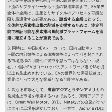
ンに要件を課す包括的な一連の政策を実施している。
上流のサプライヤーから下流の製造業者まで、EV業界
全体の企業は、生産とリサイクルのプロセスを可能な
限り最適化する必要がある。
該当する企業にとって、
全体的な炭素排出量の削減を支援するために、測定可
能で検証可能な炭素排出量削減プラットフォームを迅
速に確立することが重要である
。
3. 同時に、中国のEVメーカーは、国内自動車メーカ
ー間の内部競争による価格競争によって引き起こされ
る市場崩壊の可能性に警戒を怠ってはならない。現
在、中国のEVはヨーロッパのアントワープ港で18か月
以上も足止めされている。EVの世界的な需要低迷は、
業界にとって大きな脅威となる可能性がある。
4. 次なる市場として、
東南アジア
と
ラテンアメリカ
の
発展途上市場を考慮するべきであろう。東南アジアで
は、Great Wall Motor、BYD、Netaなどの企業がすで
にタイに工場を設立しており、一方で、AionとBYDは