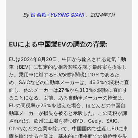
By
钱
俞颖 (
YUYING QIAN)
、2024年7月
EUによる中国製EVの調査の背景:
EUは2024年8月20日、中国から輸入される電気自動
車（BEV）に暫定的な相殺関税を課す最終案を提案し
た。乗用車に対するEUの標準関税は10％であるた
め、SAICなどの自動車メーカーは、46.3％の関税に直
面し、他のメーカーは
27％
から31.3％の関税に直面す
ることになる。以前、ある自動車メーカーの幹部は、
EUの関税率が25％を超えた場合、ほとんどの中国自
動車メーカーが損失を被ると示唆した。この関税が課
されれば、欧州に工場を持つBYD、Geely、SAIC、
Cheryなどの企業を除いて、中国国内で生産しEUに車
両を輸出する企業は、基本的に価格面での優位性を失