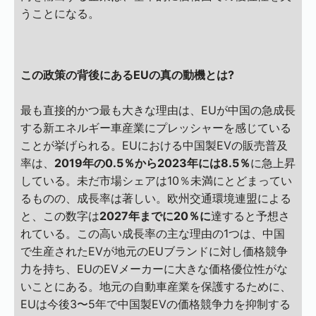
うことになる。
この政策の背後にあるEUの真の動機とは?
最も直接的かつ最も大きな理由は、EUが中国の急成長
する新エネルギー車産業にプレッシャーを感じている
ことが挙げられる。EUにおける中国製EVの販売普及
率は、
2019年の0.5％から2023年には8.5％
に急上昇
している。未だ市場シェアは10％未満にとどまってい
るものの、成長率は著しい。欧州交通環境連盟による
と、この数字は
2027年までに20％に
達すると予想さ
れている。この高い成長率の主な理由の1つは、中国
で生産されたEVが地元のEUブランドに対し価格競争
力を持ち、EUのEVメーカーに大きな価格優位性がな
いことにある。地元の自動車産業を保護するために、
EUは今後3〜5年で中国製EVの価格競争力を抑制する