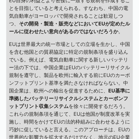
EU自身の利益とより密接に一致する規制を作成するこ
とを目指していると考えられる。すなわち、中国の電
気自動車がヨーロッパで開発されることは歓迎しつ
つ、
その開発・製造・販売などにおいてEUが定めたル
ールに従わせたい意向があるのではないだろうか
。
EUは世界最大の統一市場としての立場を生かし、中国
を含む他国との貿易協定に特定の規制条項を盛り込ん
でいる。例えば、電気自動車に関する新しいバッテリ
ー法の下では、中国企業はEUのバッテリーリサイクル
規制を遵守し、製品を欧州に輸入する前にEUのカーボ
ンフットプリント基準を満たさなければならない。中
国企業は、欧州への輸出を促進するために、
EU基準に
準拠したバッテリーリサイクルシステムとカーボンフ
ットプリント収集システム
を徐々に開発するだろう。
これらの規制条項を通じて、EUは他国が制度改革を実
施し、時間をかけてEUの法的枠組みに合わせるように
巧妙に促していると言える。このアプローチは、EUの
世界的な影響力を拡大するだけでなく、地元のEU企業