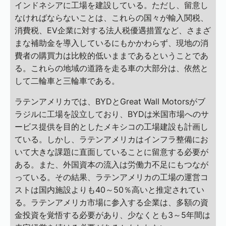
インドネシアに工場を建設している。ただし、留意し
なければならないことは、これらの国々が輸入関税、
消費税、EV企業に対する法人税優遇措置など、さまざ
まな補助金を導入しているにもかかわらず、現地の消
費者の購買力は比較的低いままであるということであ
る。これらの地域の道路を走る車の大部分は、依然と
して二輪車と三輪車である。
ラテンアメリカでは、BYDとGreat Wall Motorsがブ
ラジルに工場を設立しており、BYDは米国市場へのサ
ービス提供を目的としたメキシコの工場建設も計画し
ている。しかし、ラテンアメリカはインフラ整備にお
いて大きな課題に直面していることに留意する必要が
ある。また、外国資本の流入は労働力不足にもつなが
っている。その結果、ラテンアメリカの工場の運営コ
ストは国内施設よりも40～50％高いと推定されてい
る。ラテンアメリカ市場に参入する企業は、多額の資
金投資を覚悟する必要があり、少なくとも3～5年間は