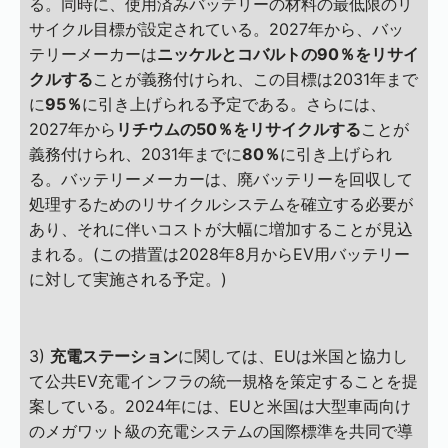
る。同時に、使用済みバッテリーの材料の最低限のリ
サイクル目標が設定されている。2027年から、バッ
テリーメーカーは
ニッケルとコバルトの90％をリサイ
クルする
ことが義務付けられ、この目標は2031年まで
に
95％
に引き上げられる予定である。さらには、
2027年から
リチウムの50％をリサイクルする
ことが
義務付けられ、2031年までに
80％
に引き上げられ
る。バッテリーメーカーは、廃バッテリーを回収して
処理するためのリサイクルシステムを確立する必要が
あり、それに伴いコストが大幅に増加することが見込
まれる。(この措置は2028年8月からEV用バッテリー
に対して実施される予定。)
3)
充電ステーション
に関しては、EUは米国と協力し
て公共EV充電インフラの統一規格を策定することを提
案している。2024年には、EUと米国は大型車両向け
のメガワット級の充電システムの国際標準を共同で導