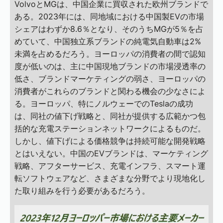
VolvoとMGは、中国企業に買収された欧州ブランドで
ある。2023年には、同地域における中国製EVの市場
シェアはわずか8.6％となり、そのうちMGが5％を占
めていて、中国独立系ブランドの純電気自動車は2%
未満を占めるだろう。ヨーロッパの消費者の間で認知
度が低いのは、主に中国現地ブランドの市場浸透率の
低さ、ブランドマーケティングの弱さ、ヨーロッパの
消費者がこれらのブランドと関わる機会の少なさによ
る。ヨーロッパ、特にノルウェーでのTeslaの成功
は、同社の値下げ戦略と、同社が提供する広範かつ包
括的な充電ステーションネットワークによるものだ。
しかし、値下げによる価格競争は持続可能な開発戦略
とはいえない。中国のEVブランドは、マーケティング
戦略、アフターサービス、充電インフラ、スマート運
転ソフトウェアなど、さまざまな分野でより現地化し
た取り組みを行う必要があるだろう。