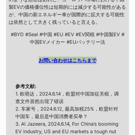
製EVの価格優位性は短期的には減少する可能性がある
が、中国の新エネルギー車が国際的に拡大する可能性
は依然として大きく残っていると言える。
#BYD #Seal #中国 #EU #EV #EV関税 #中国製EV #
中国EVメイカー #EUバッテリー法
お問い合わせはこちらまで
参考文献:
1. 欧萌达，2024.6.14，欧盟对中国加征关税，调
查文件居然出现了错误
2. 车家号，2024.6.12, 最高加税25%，欧盟针对
中国车，最后是中国消费者买单？
3. Al Jazeera, 2024.6.14, For China’s booming
EV industry, US and EU markets a tough nut