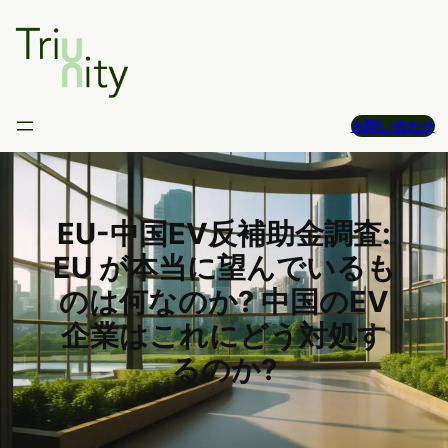
Skip
to
content
お問い合わせ
EU-中国EV反補助金調査:
EU が本当に望んでいるも
のは何なのか? 中国のEV
企業はこれにどう対処す
るのか?