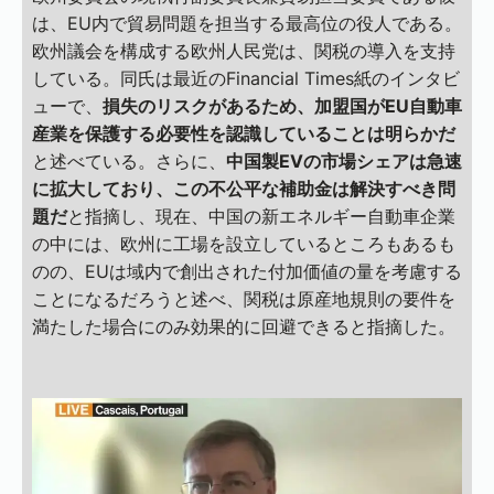
は、EU内で貿易問題を担当する最高位の役人である。
欧州議会を構成する欧州人民党は、関税の導入を支持
している。同氏は最近のFinancial Times紙のインタビ
ューで、
損失のリスクがあるため、加盟国がEU自動車
産業を保護する必要性を認識していることは明らかだ
と述べている。さらに、
中国製EVの市場シェアは急速
に拡大しており、この不公平な補助金は解決すべき問
題だ
と指摘し、現在、中国の新エネルギー自動車企業
の中には、欧州に工場を設立しているところもあるも
のの、EUは域内で創出された付加価値の量を考慮する
ことになるだろうと述べ、関税は原産地規則の要件を
満たした場合にのみ効果的に回避できると指摘した。