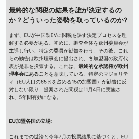
最終的な関税の結果を誰が決定するの
か？どういった姿勢を取っているのか?
まず、EUが中国製EVに関税を課す決定プロセスを理
解する必要がある。初めに、調査全体を欧州委員会が
主導し行い、特定の委員が勧告を行う。その後、これ
らの勧告は欧州理事会に提出され、各加盟国の政府代
表が是非を投票する。これは、
最終的な承認権が欧州
理事会にあること
を意味している。特定のマジョリテ
ィ（EU人口の65％を占める15の加盟国）が勧告に反
対しない限り、提案された関税は11月4日に実施さ
れ、5年間有効になる。
EU加盟各国の立場
:
これまでの世論と今年7月の投票結果に基づくと、EU