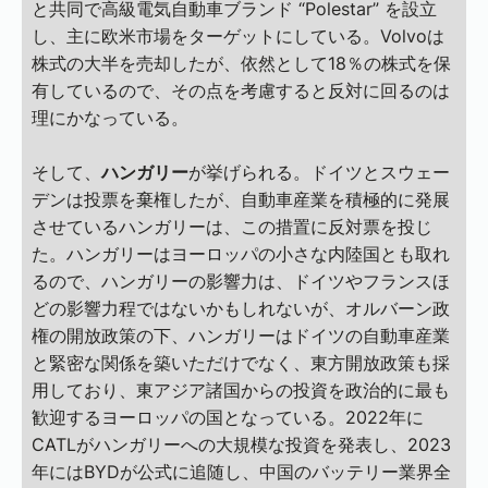
と共同で高級電気自動車ブランド “Polestar” を設立
し、主に欧米市場をターゲットにしている。Volvoは
株式の大半を売却したが、依然として18％の株式を保
有しているので、その点を考慮すると反対に回るのは
理にかなっている。
そして、
ハンガリー
が挙げられる。ドイツとスウェー
デンは投票を棄権したが、自動車産業を積極的に発展
させているハンガリーは、この措置に反対票を投じ
た。ハンガリーはヨーロッパの小さな内陸国とも取れ
るので、ハンガリーの影響力は、ドイツやフランスほ
どの影響力程ではないかもしれないが、オルバーン政
権の開放政策の下、ハンガリーはドイツの自動車産業
と緊密な関係を築いただけでなく、東方開放政策も採
用しており、東アジア諸国からの投資を政治的に最も
歓迎するヨーロッパの国となっている。2022年に
CATLがハンガリーへの大規模な投資を発表し、2023
年にはBYDが公式に追随し、中国のバッテリー業界全