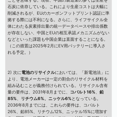
ことを意味する。現在、中国の製造業の多くは生産を
石炭に依存している。これにより生産コストは大幅に
削減されるが、EUのカーボンフットプリント認証に準
拠する際には不利になる。さらに、ライフサイクル全
体にわたる炭素排出量の統一データベースや排出係数
が存在しない、中国とEUの相互承認メカニズムがない
などといった課題も中国企業は直面することになる。
（この措置は2025年2月にEV用バッテリーに導入さ
れる予定。）
2) 次に
電池のリサイクル
においては、「新電池法」に
より、電池メーカーは一定の割合のリサイクル材料を
組み込むことが義務付けられている。リサイクル含有
量の要件は、2031年8月までに、
コバルト16%
、
鉛
85%
、
リチウム6%、ニッケル6%
となっている。
2036年8月までには、これらの要件は、コバルト
26%、鉛85%、リチウム12%、ニッケル15%に増加す